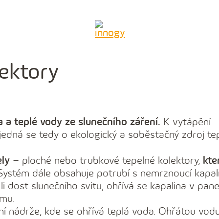
lektory
la a teplé vody ze slunečního záření.
K vytápění
jedná se tedy o ekologický a soběstačný zdroj tep
ely
– ploché nebo trubkové tepelné kolektory,
kte
ystém dále obsahuje potrubí s nemrznoucí kapal
i dost slunečního svitu, ohřívá se kapalina v pan
omu.
í nádrže, kde se ohřívá teplá voda. Ohřátou vodu