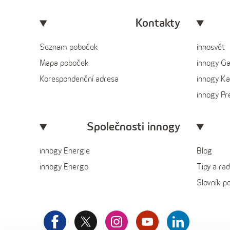
Kontakty
Seznam poboček
innosvět
Mapa poboček
innogy G
Korespondenční adresa
innogy Ka
innogy P
Společnosti innogy
innogy Energie
Blog
innogy Energo
Tipy a rad
Slovník p
facebook
x
instagram
youtube
Linkedin