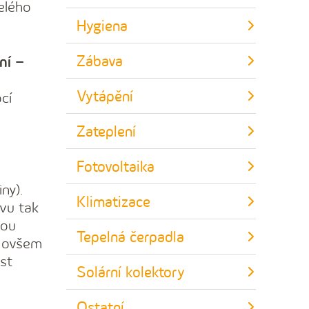
elého
Hygiena
Zábava
ní –
Vytápění
cí
Zateplení
Fotovoltaika
ny).
Klimatizace
evu tak
nou
Tepelná čerpadla
e ovšem
st
Solární kolektory
Ostatní