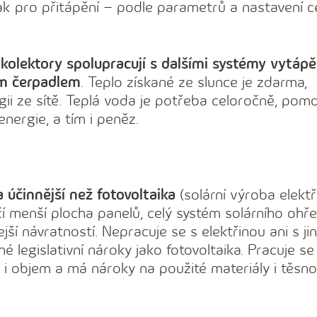
tak pro přitápění – podle parametrů a nastavení c
 kolektory spolupracují s dalšími systémy vytápě
ým čerpadlem
. Teplo získané ze slunce je zdarma,
ii ze sítě. Teplá voda je potřeba celoročně, pomo
energie, a tím i peněz.
a účinnější než fotovoltaika
(solární výroba elektři
í menší plocha panelů, celý systém solárního ohř
ejší návratností. Nepracuje se s elektřinou ani s ji
né legislativní nároky jako fotovoltaika. Pracuje s
k i objem a má nároky na použité materiály i těsno