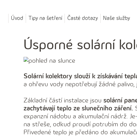
Úvod
Tipy na šetření
Časté dotazy
Naše služby
Úsporné solární ko
Solární kolektory slouží k získávání tep
a ohřevu vody nepotřebují žádné palivo, 
Základní částí instalace jsou
solární pan
zachytávají teplo ze slunečního záření.
S
expanzní nádobu a akumulační nádrž. Je-l
na střeše, odkud proudí potrubím do d
Přivedené teplo je předáno do akumulačn