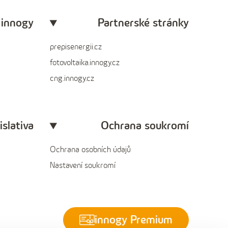
 innogy
Partnerské stránky
prepisenergii.cz
fotovoltaika.innogy.cz
cng.innogy.cz
islativa
Ochrana soukromí
Ochrana osobních údajů
Nastavení soukromí
innogy Premium