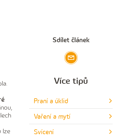
Sdílet článek
Více tipů
la.
ré
Praní a úklid
inou,
elech
Vaření a mytí
 lze
Svícení