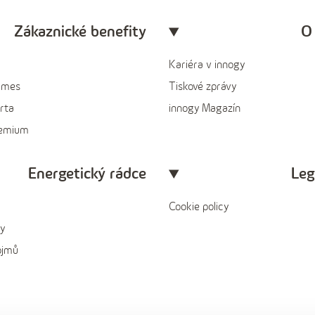
Zákaznické benefity
O
Kariéra v innogy
ames
Tiskové zprávy
rta
innogy Magazín
remium
Energetický rádce
Leg
Cookie policy
y
ojmů