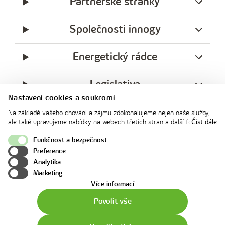
Partnerské stránky
Společnosti innogy
Energetický rádce
Legislativa
Nastavení cookies a soukromí
Ochrana soukromí
Na základě vašeho chování a zájmu zdokonalujeme nejen naše služby,
ale také upravujeme nabídky na webech třetích stran a další formy
Číst dále
facebook
x
instagram
youtube
Linkedin
komunikace s vámi. Níže prosím zvolte vámi preferovanou variantu
souhlasu. Svoje nastavení můžete kdykoliv změnit v zápatí stránky v
Funkčnost a bezpečnost
innogy
„Nastavení soukromí". Více informací o tom, jak se soubory cookies a
Preference
innogy Premium
osobními údaji pracujeme, včetně možností uplatnění vašich práv,
Analytika
naleznete na webové stránce v sekci
Cookie Policy
.
Marketing
o
Více informací
použití
Povolit vše
cookies