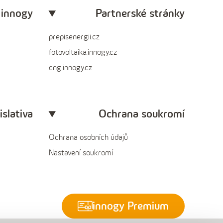
 innogy
Partnerské stránky
prepisenergii.cz
fotovoltaika.innogy.cz
cng.innogy.cz
islativa
Ochrana soukromí
Ochrana osobních údajů
Nastavení soukromí
innogy Premium