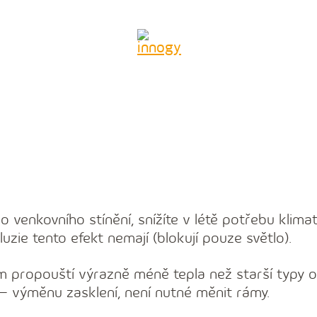
 venkovního stínění, snížíte v létě potřebu klima
luzie tento efekt nemají (blokují pouze světlo).
m propouští výrazně méně tepla než starší typy o
i – výměnu zasklení, není nutné měnit rámy.