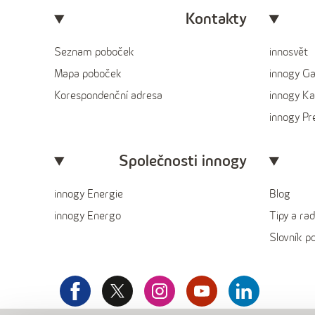
Kontakty
Seznam poboček
innosvět
Mapa poboček
innogy G
Korespondenční adresa
innogy Ka
innogy P
Společnosti innogy
innogy Energie
Blog
innogy Energo
Tipy a rad
Slovník p
facebook
x
instagram
youtube
Linkedin
innogy