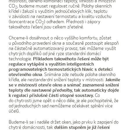
místnosti, daného kombinací teploty, vlhkosti a množství
CO
, budeme muset regulovat ručně. Polohy okenních
2
křídel i žaluzií s využitím jednoúčelových klik, teplotu
v závislosti na nastavení termostatu a kvalitu vzduchu
(koncentrace CO
) odhadem. Přednosti i zápory
2
takovéhoto řešení jsou celkem zřetelné.
Chceme-li dosáhnout o něco vyššího komfortu, zůstat
u původního provedení okna a současně postoupit alespoň
na částečně automatizovaný provoz, tak můžeme využít
chytrých doplňků od jiné ryze standardní domácí
technologie.
Příkladem takovéhoto řešení může být
regulace vytápění s využitím inteligentních
programovatelných termostatických hlavic s detekcí
otevřeného okna
. Snímána zde nebude poloha okenního
křídla, ale nestandardní snížení teploty v místnosti.
Jakmile
se v místnosti otevře okno a snímač zaznamená snížení
teploty dle nastavené předvolby, tak automaticky dojde
k regulaci příslušné části otopné soustavy.
Co
do chytrosti jsme opět o něco dále, je ale pochopitelné, že
od jednoduchých sad nemůžeme očekávat splnění více
účelů.
Budeme-li se i nadále držet oken, jako prvku k zapojení do
chytré domácnosti, tak
dalším stupněm je již řešení