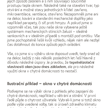
jejich způsob zasklení a s ním související součinitel
prostupu tepla oknem. Následně také na stavební tvar, typ
otvírání a možné stavy jednotlivých křídel: zavřeno,
mikroventilace, ventilace, otevřeno. Nezapomněli jsme ani
na dekor, kování a standardní mechanické doplňky jako
například parapety, či síť proti hmyzu. A pokud jsme si
vzpomněli včas, tak jsou naše okna vybavena ještě
systémem mechanických stínicích žaluzií – ideálně
venkovních a v ideálním případě s montáží pod omítku. Vše
jsme pochopitelně řešili kvůli vzhledu, nějak nám ale nezbyl
čas dotáhnout do konce způsob jejich ovládání.
Vše, co jsme si u výběru okna doposud uvedli, tedy snad až
na dekor, každý z nás několik posledních let řeší hlavně z
důvodu následné úspory. Je pravdou, že
tepelněizolační
vlastnosti oken jsou dnes základem
, ale pro následné
využití okna v chytré domácnosti to nestačí.
Ilustrační příklad – okno v chytré domácnosti
Podívejme se na výběr okna z pohledu jeho zapojení do
chytré domácnosti, například u větrání a stínění. V první
řadě půjde o chytrost uživatele. Vybrali-li jsme si totiž okno
podle výše uvedené volby, tak si úroveň zdravého klimatu