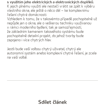
s využitím jeho elektrických a elektronických doplňků.
K jejich plnému využití ale nestačí vrátit se zpět k výběru
vlastního okna, ale ještě o něco dál – ke komplexnímu
řešení chytré domácnosti.
Vzhledem k tomu, že v takovémto případě pochopitelně už
nepůjde jen o okna, ale o veškerou techniku využívanou
v rámci moderního bydlení, tak je samozřejmostí,
že základním kamenem takovéhoto systému bude
pochopitelně detailní projekt, do jehož tvorby bude
zapojeno i více chytrých hlav.
Jestli bude vaší volbou chytrý uživatel, chytrý ale
autonomní systém anebo komplexní chytré řešení, je zcela
na vaší volbě.
Sdílet článek