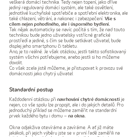
veškerá domácí technika. Tedy nejen topení, jako dříve
jediný regulovaný domácí systém, ale také osvětlení,
jednotlivé kuchyňské spotřebiče a spotřební elektronika, ale
také chlazení, větrání, a nakonec i zabezpečení.
Vše s
cílem nejen pohodlného, ale i úsporného bydlení.
Tak nějak automaticky se navíc počítá s tím, že nad touto
technikou bude jedno uživatelsky vstřícné grafické
prostředí a jediné, s čím se bude setkávat uživatel, bude
displej jeho smartphonu či tabletu.
Ano, je to reálné. Je však otázkou, jestli takto sofistikovaný
systém všichni potřebujeme, anebo jestli si ho můžeme
dovolit.
Co však zcela jistě můžeme, je přistupovat k provozu své
domácnosti jako chytrý uživatel.
Standardní postup
Každodenní otázkou při
navrhování chytré domácnosti
je
nejen, co vše spolu lze propojit, ale i do jakých detailů. Pro
jednoduchý příklad se můžeme zaměřit na standardní
prvek každého bytu i domu –
na okna.
Okna odjakživa otevíráme a zavíráme. A ať již máte
jakákoli, při jejich výběru jste se v první řadě zaměřili na