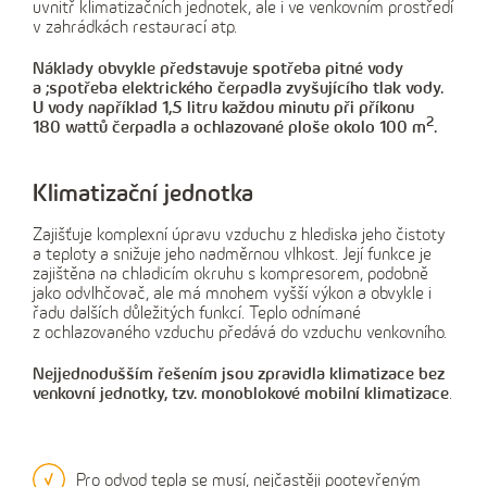
uvnitř klimatizačních jednotek, ale i ve venkovním prostředí
v zahrádkách restaurací atp.
Náklady obvykle představuje spotřeba pitné vody
a ;spotřeba elektrického čerpadla zvyšujícího tlak vody.
U vody například 1,5 litru každou minutu při příkonu
2
180 wattů čerpadla a ochlazované ploše okolo 100 m
.
Klimatizační jednotka
Zajišťuje komplexní úpravu vzduchu z hlediska jeho čistoty
a teploty a snižuje jeho nadměrnou vlhkost. Její funkce je
zajištěna na chladicím okruhu s kompresorem, podobně
jako odvlhčovač, ale má mnohem vyšší výkon a obvykle i
řadu dalších důležitých funkcí. Teplo odnímané
z ochlazovaného vzduchu předává do vzduchu venkovního.
Nejjednodušším řešením jsou zpravidla klimatizace bez
venkovní jednotky, tzv. monoblokové mobilní klimatizace
.
Pro odvod tepla se musí, nejčastěji pootevřeným