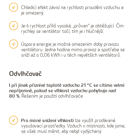
Chladicí efekt závisí na rychlosti proudění vzduchu a
je omezený.
Je-li rychlost příliš vysoká, „průvan“ je obtěžující. Čím
rychleji se ventilátor točí, tím je i hlučnější.
Úspora energie je možná omezením doby provozu
ventilátoru. Jedna hodina mimo provoz a spotřeba se
sníží až o 0,06 kWh i u těch největších ventilátorů.
Odvlhčovač
I při jinak příznivé teplotě vzduchu 21 °C se cítíme velmi
nepříjemně, pokud se vlhkost vzduchu pohybuje nad
80 %.
Řešením je použití odvlhčovače.
Pro mírné snížení vlhkosti
lze využít prodávané
vysušovací prostředky. Vzduch v místnosti, kde jsme,
se však musí měnit, aby nebyl vydýchaný.