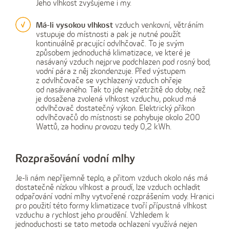
Jeho vlhkost zvyšujeme i my.
Má-li vysokou vlhkost
vzduch venkovní, větráním
vstupuje do místnosti a pak je nutné použít
kontinuálně pracující odvlhčovač. To je svým
způsobem jednoduchá klimatizace, ve které je
nasávaný vzduch nejprve podchlazen pod rosný bod,
vodní pára z něj zkondenzuje. Před výstupem
z odvlhčovače se vychlazený vzduch ohřeje
od nasávaného. Tak to jde nepřetržitě do doby, než
je dosažena zvolená vlhkost vzduchu, pokud má
odvlhčovač dostatečný výkon. Elektrický příkon
odvlhčovačů do místnosti se pohybuje okolo 200
Wattů, za hodinu provozu tedy 0,2 kWh.
Rozprašování vodní mlhy
Je-li nám nepříjemně teplo, a přitom vzduch okolo nás má
dostatečně nízkou vlhkost a proudí, lze vzduch ochladit
odpařování vodní mlhy vytvořené rozprášením vody. Hranici
pro použití této formy klimatizace tvoří přípustná vlhkost
vzduchu a rychlost jeho proudění. Vzhledem k
jednoduchosti se tato metoda ochlazení využívá nejen