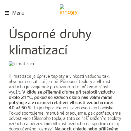
Menu
Úsporné druhy
klimatizací
Klimatizace je úprava teploty a vlhkosti vzduchu tak,
abychom se cítili příjemně. Působení teploty a vlhkosti
vzduchu je vzájemně provázáno, a to můžeme zčásti
využít.
V klidu se příjemně cítíme při teplotě vzduchu
okolo 21 °C, pokud se vzduch okolo nás velmi mírně
pohybuje a v rozmezí relativní vlhkosti vzduchu mezi
40 až 60 %.
To je doporučeno i ze zdravotního hlediska.
Pokud sportujeme, manuálně pracujeme, pak potřebujeme
odvést více tělesného tepla, a toto se řeší snížením teploty
vzduchu a udržováním vlhkosti vzduchu na spodním okraji
doporučeného rozmezí.
Na pocit chladu nebo přílišného