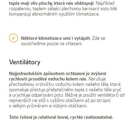
tepla mají vliv plochy, které nás obklopují
. Například
rozpálenou, teplem sálající plechovou karoserii vozu lidé
kompenzují abnormálním využitím klimatizace.
Některé klimatizace umí i vytápět
. Zde se
soustředíme pouze na chlazení.
Ventilátory
Nejjednodušším způsobem ochlazení je zvýšení
rychlosti proudění vzduchu kolem nás
. Narušuje
přechodovou vrstvičku vzduchu kolem našeho těla, která
zpomaluje přestup přebytečného tepla z našeho těla pryč
a urychluje odpařování potu. Běžné je použití ventilátorů od
nejmenších na stůl s vyššími otáčkami až po stropní
s velkým průměrem a nízkými otáčkami.
Toto řešení je relativně levné, rychle realizovatelné.