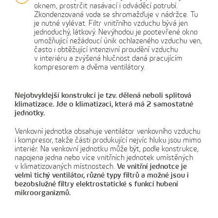
oknem, prostrčit nasávací i odváděcí potrubí.
Zkondenzovaná voda se shromažďuje v nádržce. Tu
je nutné vylévat. Filtr vnitřního vzduchu bývá jen
jednoduchý, látkový. Nevýhodou je pootevřené okno
umožňující nežádoucí únik ochlazeného vzduchu ven,
často i obtěžující intenzivní proudění vzduchu
v interiéru a zvýšená hlučnost daná pracujícím
kompresorem a dvěma ventilátory.
Nejobvyklejší konstrukcí je tzv. dělená neboli splitová
klimatizace. Jde o klimatizaci, která má 2 samostatné
jednotky.
Venkovní jednotka obsahuje ventilátor venkovního vzduchu
i kompresor, takže části produkující nejvíc hluku jsou mimo
interiér. Na venkovní jednotku může být, podle konstrukce,
napojena jedna nebo více vnitřních jednotek umístěných
v klimatizovaných místnostech.
Ve vnitřní jednotce je
velmi tichý ventilátor, různé typy filtrů a možné jsou i
bezobslužné filtry elektrostatické s funkcí hubení
mikroorganizmů.